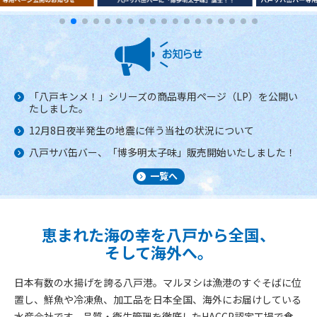
「八戸キンメ！」シリーズの商品専用ページ（LP）を公開い
たしました。
12月8日夜半発生の地震に伴う当社の状況について
八戸サバ缶バー、「博多明太子味」販売開始いたしました！
一覧へ
恵まれた海の幸を八戸から全国、
そして海外へ。
日本有数の水揚げを誇る八戸港。マルヌシは漁港のすぐそばに位
置し、鮮魚や冷凍魚、加工品を日本全国、海外にお届けしている
水産会社です。品質・衛生管理を徹底したHACCP認定工場で食