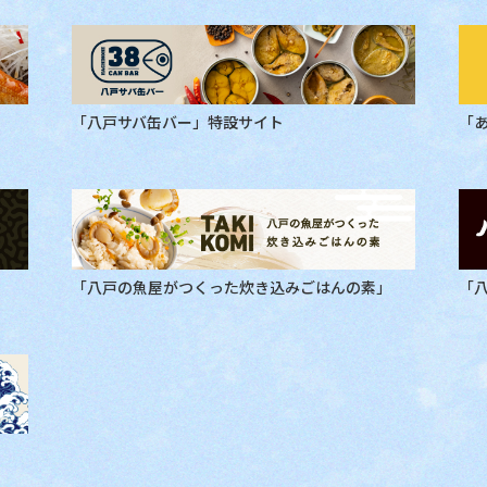
「八戸サバ缶バー」特設サイト
「
「八戸の魚屋がつくった炊き込みごはんの素」
「